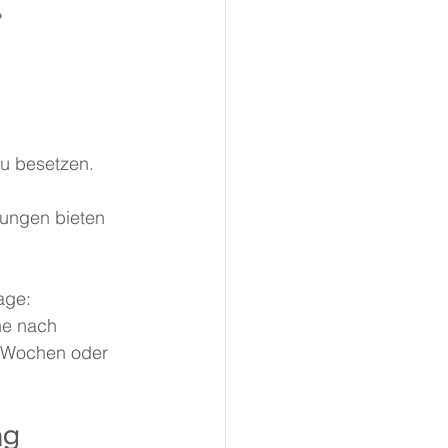
?
u besetzen. 
lungen bieten 
age:
he nach 
r Wochen oder 
ng