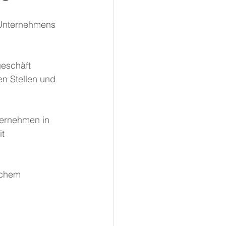
s Unternehmens 
eschäft 
en Stellen und 
ternehmen in 
t 
ichem 