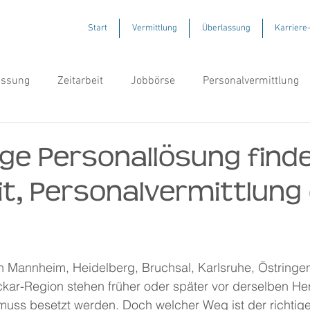
Start
Vermittlung
Überlassung
Karriere
assung
Zeitarbeit
Jobbörse
Personalvermittlung
tige Personallösung find
it, Personalvermittlung
n Mannheim, Heidelberg, Bruchsal, Karlsruhe, Östringe
ar-Region stehen früher oder später vor derselben He
 muss besetzt werden. Doch welcher Weg ist der richtig