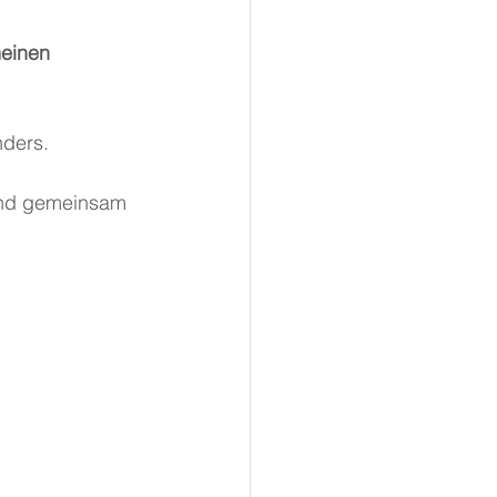
einen 
nders.
und gemeinsam 