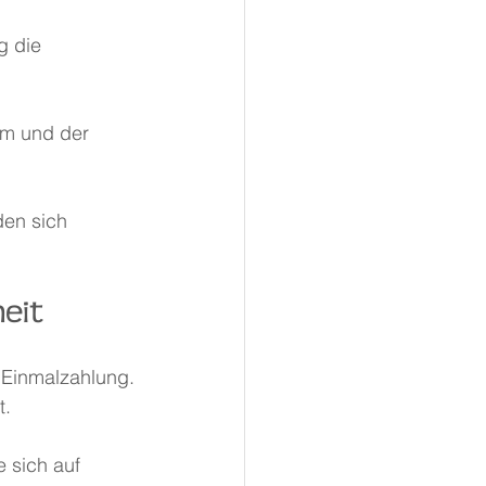
g die 
am und der 
den sich 
eit
 Einmalzahlung.
t.
 sich auf 