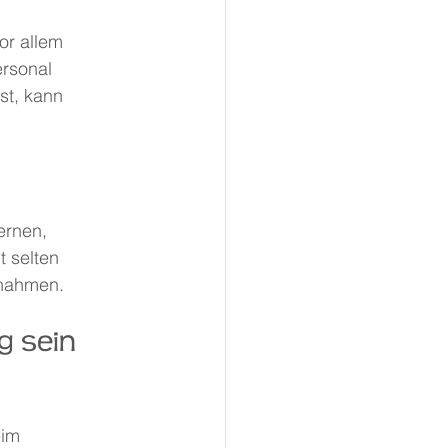
r allem 
rsonal 
st, kann 
ernen, 
 selten 
rnahmen.
 sein 
im 