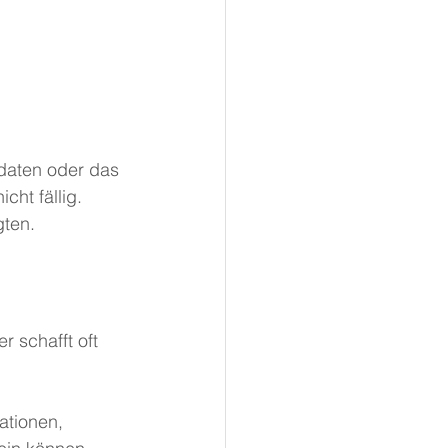
daten oder das 
ht fällig.
gten.
n
 schafft oft 
ationen, 