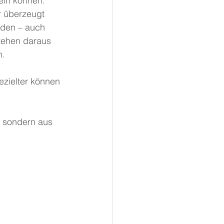
ein können.
 überzeugt 
den – auch 
stehen daraus 
n.
zielter können 
, sondern aus 