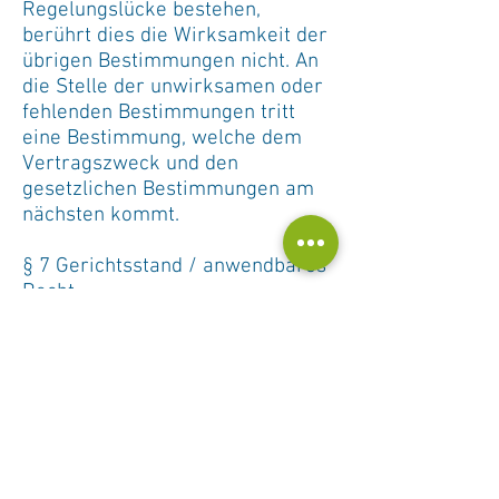
Regelungslücke bestehen,
berührt dies die Wirksamkeit der
übrigen Bestimmungen nicht. An
die Stelle der unwirksamen oder
fehlenden Bestimmungen tritt
eine Bestimmung, welche dem
Vertragszweck und den
gesetzlichen Bestimmungen am
nächsten kommt.
§ 7 Gerichtsstand / anwendbares
Recht
Bei Streitigkeiten gilt
ausschließlich deutsches Recht.
Als Gerichtsstand wird, soweit
gesetzlich zulässig, der Sitz des
Veranstalters vereinbart. Soweit
der/die Teilnehmer/in keinen
allgemeinen Gerichtsstand in
Deutschland hat, oder nach der